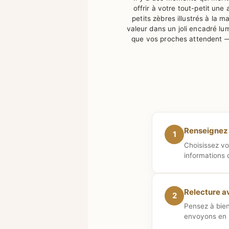
offrir à votre tout-petit un
petits zèbres illustrés à la m
valeur dans un joli encadré l
que vos proches attendent — ri
Renseignez 
1
Choisissez vo
informations 
Relecture a
2
Pensez à bien
envoyons en 