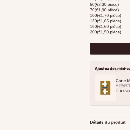
50
(€2,30 pièce)
70
(€1,90 pièce)
100
(€1,70 pièce)
130
(€1,65 pièce)
160
(€1,60 pièce)
200
(€1,50 pièce)
Ajoutez des mini-c
Carte M
PRIX D
A PARTI
CHOISI
Détails du produit