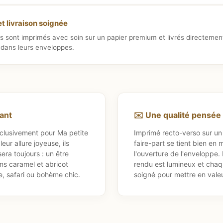
t livraison soignée
ts sont imprimés avec soin sur un papier premium et livrés directemen
s dans leurs enveloppes.
hant
✉️ Une qualité pensée
exclusivement pour Ma petite
Imprimé recto-verso sur un 
eur allure joyeuse, ils
faire-part se tient bien en m
era toujours : un être
l'ouverture de l'enveloppe. 
tons caramel et abricot
rendu est lumineux et chaq
e, safari ou bohème chic.
soigné pour mettre en vale