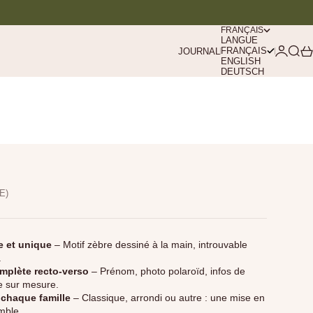
FRANÇAIS
LANGUE
Connexi
Rech
Pa
FRANÇAIS
JOURNAL
ENGLISH
DEUTSCH
E)
ve et unique
– Motif zèbre dessiné à la main, introuvable
.
mplète recto-verso
– Prénom, photo polaroïd, infos de
e sur mesure.
 chaque famille
– Classique, arrondi ou autre : une mise en
mble.