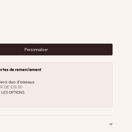
Personnaliser
artes de remerciement
erci duo d'oiseaux
E VENTE
R DE €16,00
R LES OPTIONS