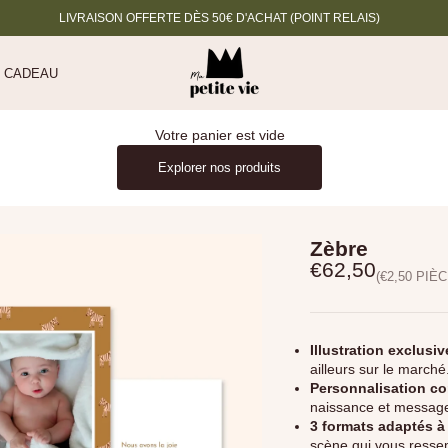
LIVRAISON OFFERTE DÈS 50€ D'ACHAT (POINT RELAIS)
Ma petite vie
 CADEAU
Votre panier est vide
Explorer nos produits
Zèbre
Prix de vente
€62,50
(€2,50 PIÈC
Illustration exclusi
ailleurs sur le marché
Personnalisation co
naissance et messag
3 formats adaptés à
scène qui vous resse