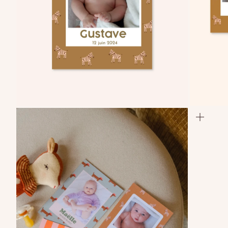
Zoomer
Zoom
sur
sur
l'image
l'imag