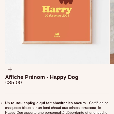
Aller à l'élément 1
Aller à l'élément 2
Zoomer
sur
l'image
Affiche Prénom - Happy Dog
Prix de vente
€35,00
Un toutou espiègle qui fait chavirer les coeurs
- Coiffé de sa
casquette bleue sur un fond chaud aux teintes terracotta, le
Happy Dog apporte une personnalité débordante et une touche