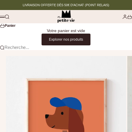
Passer au contenu
LIVRAISON OFFERTE DÈS 50€ D'ACHAT (POINT RELAIS)
Ma petite vie
Recherche
Conn
Pa
Menu
Panier
Votre panier est vide
Explorer nos produits
Recherche...