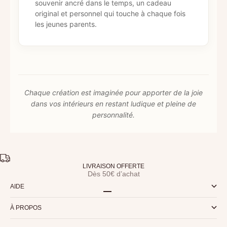
souvenir ancré dans le temps, un cadeau
original et personnel qui touche à chaque fois
les jeunes parents.
Chaque création est imaginée pour apporter de la joie
dans vos intérieurs en restant ludique et pleine de
personnalité.
LIVRAISON OFFERTE
Dès 50€ d’achat
AIDE
Aller à l'élément 1
Aller à l'élément 2
Aller à l'élément 3
Aller à l'élément 4
À PROPOS